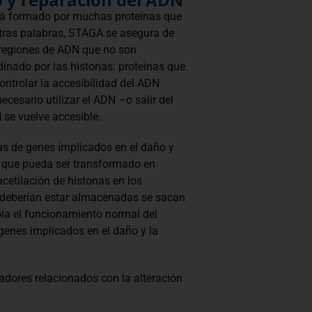
tá formado por muchas proteínas que
 otras palabras, STAGA se asegura de
s regiones de ADN que no son
nado por las histonas: proteínas que
trolar la accesibilidad del ADN
ecesario utilizar el ADN –o salir del
se vuelve accesible.
as de genes implicados en el daño y
a que pueda ser transformado en
cetilación de histonas en los
 deberían estar almacenadas se sacan
bia el funcionamiento normal del
genes implicados en el daño y la
dores relacionados con la alteración