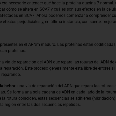
o era necesario entender qué hace la proteína ataxina-7 normal
igar cómo se altera en SCA7 y cuáles son sus efectos en la célul
en afectadas en SCA7. Ahora podemos comenzar a comprender cuál
 efectos perjudiciales y, en última instancia, con suerte, mejora
resentes en el ARNm maduro. Las proteínas están codificadas p
ican proteínas.
una vía de reparación del ADN que repara las roturas del ADN de 
 reparación. Este proceso generalmente está libre de errores si l
á reparando.
la hebra
: una vía de reparación del ADN que repara las roturas
das. Se forma una sola cadena de ADN en cada lado de la rotura
e la rotura coinciden, estas secuencias se adhieren (hibridación
la región entre las dos secuencias repetidas.