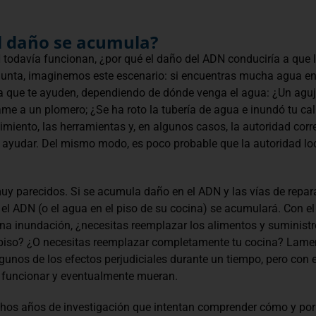
l daño se acumula?
N todavía funcionan, ¿por qué el daño del ADN conduciría a que
unta, imaginemos este escenario: si encuentras mucha agua en e
a que te ayuden, dependiendo de dónde venga el agua: ¿Un aguje
me a un plomero; ¿Se ha roto la tubería de agua e inundó tu call
miento, las herramientas y, en algunos casos, la autoridad correc
 ayudar. Del mismo modo, es poco probable que la autoridad loc
muy parecidos. Si se acumula daño en el ADN y las vías de repa
 el ADN (o el agua en el piso de su cocina) se acumulará. Con 
una inundación, ¿necesitas reemplazar los alimentos y suministro
 piso? ¿O necesitas reemplazar completamente tu cocina? Lame
unos de los efectos perjudiciales durante un tiempo, pero con 
funcionar y eventualmente mueran.
chos años de investigación que intentan comprender cómo y po