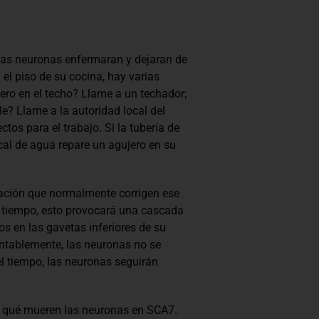
 las neuronas enfermaran y dejaran de
l piso de su cocina, hay varias
ro en el techo? Llame a un techador;
e? Llame a la autoridad local del
tos para el trabajo. Si la tubería de
al de agua repare un agujero en su
ración que normalmente corrigen ese
el tiempo, esto provocará una cascada
s en las gavetas inferiores de su
ntablemente, las neuronas no se
el tiempo, las neuronas seguirán
r qué mueren las neuronas en SCA7.