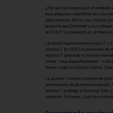
¿Por qué las neuronas en el cerebelo s
esta pregunta e identificar las vías c
para restaurar dichas vías. Incluso, p
pregunta que Switonski y sus colegas 
en SCA7? La respuesta es, al menos ha
La ataxia espinocerebelosa tipo 7, o
ataxina-7. En SCA7, la expansión de 
ataxina-7, alterando la función norma
unirse –muy específicamente – a las p
lleven a cabo su función normal. Cuan
La ataxina-7 normal contiene de cuat
aminoácidos de glutamina seguidos. N
ataxina-7 se pliega y funciona. Esto, a
neuronas. Entonces, ¿qué hace norma
Encontrando un vínculo