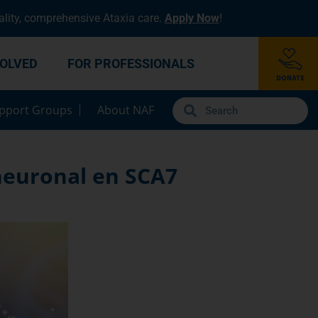
lity, comprehensive Ataxia care.
Apply Now
!
VOLVED
FOR PROFESSIONALS
pport Groups
About NAF
 neuronal en SCA7