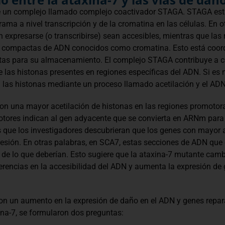
de un complejo llamado complejo coactivador STAGA. STAGA es
rama a nivel transcripción y de la cromatina en las células. En
 expresarse (o transcribirse) sean accesibles, mientras que la
 compactas de ADN conocidos como cromatina. Esto está coordi
s para su almacenamiento. El complejo STAGA contribuye a con
e las histonas presentes en regiones específicas del ADN. Si es n
las histonas mediante un proceso llamado acetilación y el ADN 
ron una mayor acetilación de histonas en las regiones promotor
otores indican al gen adyacente que se convierta en ARNm par
 que los investigadores descubrieran que los genes con mayor a
sión. En otras palabras, en SCA7, estas secciones de ADN que
 de lo que deberían. Esto sugiere que la ataxina-7 mutante cam
erencias en la accesibilidad del ADN y aumenta la expresión de 
on un aumento en la expresión de daño en el ADN y genes repara
na-7, se formularon dos preguntas: