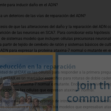
ente para inducir daño en el ADN?
 un deterioro de las vías de reparación del ADN?
tesis de que las alteraciones del daño y la reparación del ADN
arición de las neuronas en SCA7. Para corroborar esta hipótesis 
d de sistemas modelo que incluyen células precursoras neurona
 partir de tejido de cerebelo de ratón y sistemas básicos de cult
 ADN para expresar la proteína ataxina-7 normal o mutante en es
educción en la reparación
tidad de gH2AX en las células para responder a la primera preg
DN? gH2AX es un marcador específico para roturas de doble cade
Join t
 expresaban ataxina-7 normal o mutante. Encontraron niveles e
ación con las células que expresan ataxina-7 normal.
communi
DN aumenta en SCA7, el proceso de introducir ADN adicional en la
dores observaron a continuación los modelos que expresaban ata