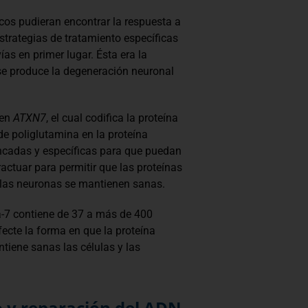
icos pudieran encontrar la respuesta a
estrategias de tratamiento específicas
as en primer lugar. Ésta era la
se produce la degeneración neuronal
gen
ATXN7
, el cual codifica la proteína
 poliglutamina en la proteína
incadas y específicas para que puedan
actuar para permitir que las proteínas
y las neuronas se mantienen sanas.
a-7 contiene de 37 a más de 400
cte la forma en que la proteína
ntiene sanas las células y las
o y reparación del ADN