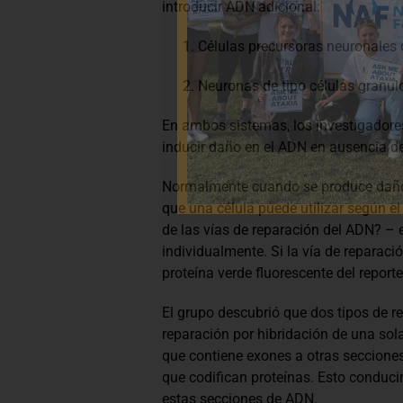
introducir ADN adicional:
Células precursoras neuronales 
Neuronas de tipo células granulo
En ambos sistemas, los investigadore
inducir daño en el ADN en ausencia de 
Normalmente cuando se produce daño en
que una célula puede utilizar según e
de las vías de reparación del ADN? – 
individualmente. Si la vía de reparaci
proteína verde fluorescente del reporte
El grupo descubrió que dos tipos de r
reparación por hibridación de una so
que contiene exones a otras seccione
que codifican proteínas. Esto conduci
estas secciones de ADN.