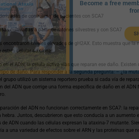
Become a free membe
fro
derivadas de controles y de pacientes con SCA7
sas cultivadas a partir de ratones silvestres y con SCA7
S
s encontraron niveles elevados de gH2AX. Esto muestra que la 
estrés celular adicional.
 el ADN, la célula activa vías que reparan ese daño. Existen d
l tipo de daño. Para responder a la segunda pregunta: – ¿la mu
el grupo utilizó un sistema reportero prueba si cada vía de repa
ón del ADN que corrige una forma específica de daño en el ADN f
ro.
eparación del ADN no funcionan correctamente en SCA7: la repar
la hebra. Juntos, descubrieron que esto conducía a un aumento 
s de ADN cuando las células expresan la ataxina-7 mutante. Sie
ría a una variedad de efectos sobre el ARN y las proteínas que 