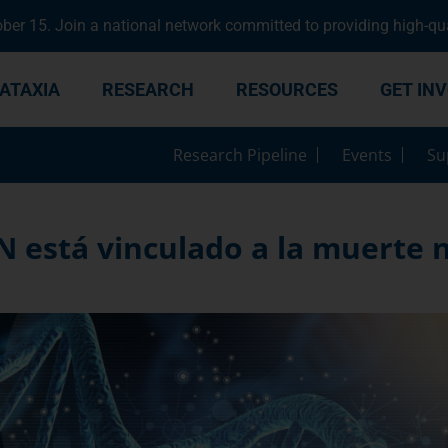
er 15. Join a national network committed to providing high-qua
ATAXIA
RESEARCH
RESOURCES
GET IN
Research Pipeline
Events
Su
N está vinculado a la muerte