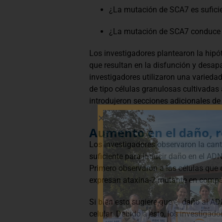
¿La mutación de SCA7 es sufici
¿La mutación de SCA7 conduce a
Los investigadores plantearon la hipó
que resultan en la disfunción y desap
investigadores utilizaron una varieda
de tipo células granulosas cultivadas a
introdujeron secciones adicionales de
Aumento en el daño, r
Los investigadores observaron la can
suficiente para inducir daño en el A
Primero observaron a las células que
expresan ataxina-7 mutante en compar
Si bien esto sugiere que el daño al A
celular. Debido a esto, los investiga