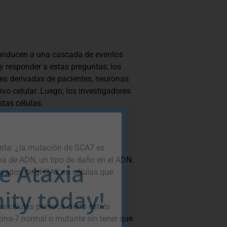
 conducen a una cascada de eventos
y responder a estas preguntas, los
les derivadas de pacientes, neuronas
ivo celular. Luego, los investigadores
tas células.
unta: ¿la mutación de SCA7 es
na de ADN, un tipo de daño en el ADN.
he Ataxia
levados de gH2AX en células que
ty today!
s células provoca cierto estrés
xina-7 normal o mutante sin tener que