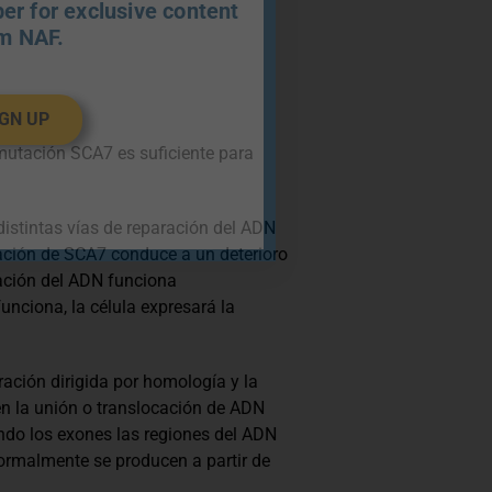
r for exclusive content
m NAF.
IGN UP
mutación SCA7 es suficiente para
istintas vías de reparación del ADN
tación de SCA7 conduce a un deterioro
ración del ADN funciona
unciona, la célula expresará la
ación dirigida por homología y la
en la unión o translocación de ADN
ndo los exones las regiones del ADN
normalmente se producen a partir de