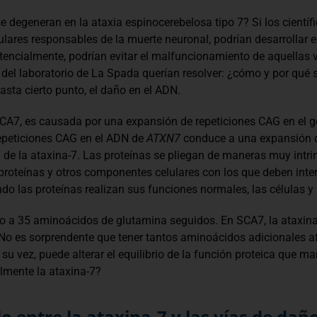
e degeneran en la ataxia espinocerebelosa tipo 7? Si los científ
elulares responsables de la muerte neuronal, podrían desarrollar 
otencialmente, podrían evitar el malfuncionamiento de aquellas ví
del laboratorio de La Spada querían resolver: ¿cómo y por qué 
sta cierto punto, el daño en el ADN.
 SCA7, es causada por una expansión de repeticiones CAG en el 
repeticiones CAG en el ADN de
ATXN7
conduce a una expansión de
l de la ataxina-7. Las proteínas se pliegan de maneras muy intr
roteínas y otros componentes celulares con los que deben inter
do las proteínas realizan sus funciones normales, las células 
ro a 35 aminoácidos de glutamina seguidos. En SCA7, la ataxin
o es sorprendente que tener tantos aminoácidos adicionales afe
 su vez, puede alterar el equilibrio de la función proteica que ma
lmente la ataxina-7?
 entre la ataxina-7 y las vías de dañ