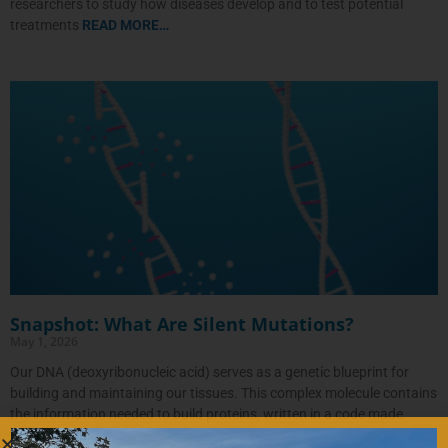
researchers to study how diseases develop and to test potential
treatments
READ MORE…
Snapshot: What Are Silent Mutations?
May 1, 2026
Our DNA (deoxyribonucleic acid) serves as a genetic blueprint for
building and maintaining our tissues. This complex molecule contains
the information needed to build proteins, written in a code made
READ MORE…