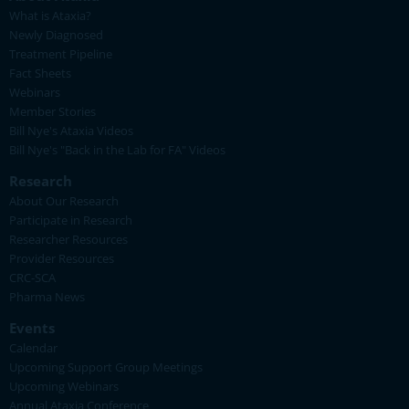
What is Ataxia?
Newly Diagnosed
Treatment Pipeline
Fact Sheets
Webinars
Member Stories
Bill Nye's Ataxia Videos
Bill Nye's "Back in the Lab for FA" Videos
Research
About Our Research
Participate in Research
Researcher Resources
Provider Resources
CRC-SCA
Pharma News
Events
Calendar
Upcoming Support Group Meetings
Upcoming Webinars
Annual Ataxia Conference